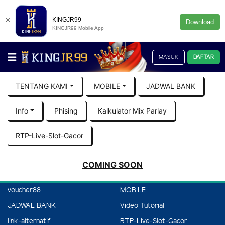
×
KINGJR99
Download
KINGJR99 Mobile App
MASUK
DAFTAR
TENTANG KAMI
MOBILE
JADWAL BANK
Info
Phising
Kalkulator Mix Parlay
RTP-Live-Slot-Gacor
COMING SOON
voucher88
MOBILE
JADWAL BANK
Video Tutorial
link-alternatif
RTP-Live-Slot-Gacor