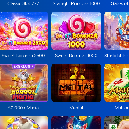
Classic Slot 777
Starlight Princess 1000
Gates o
Sweet Bonanza 2500
Sweet Bonanza 1000
50.000x Mania
Mental
Mahjo