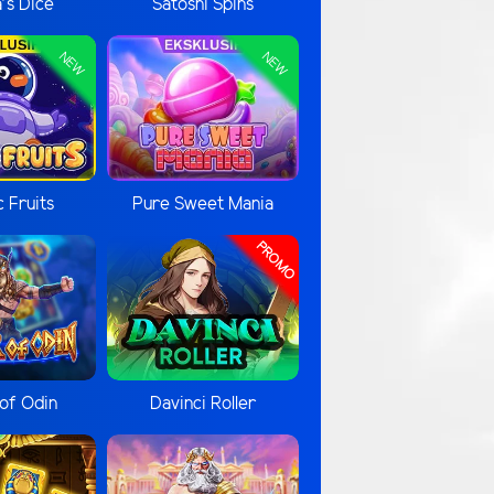
a's Dice
Satoshi Spins
NEW
NEW
 Fruits
Pure Sweet Mania
PROMO
of Odin
Davinci Roller