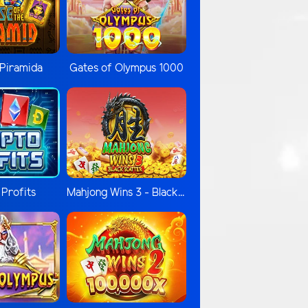
 Piramida
Gates of Olympus 1000
 Profits
Mahjong Wins 3 - Black Scatter