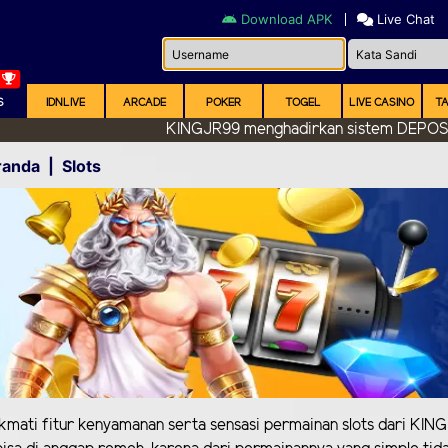
Download APK
Live Chat
O
S
IDNLIVE
ARCADE
POKER
TOGEL
LIVE CASINO
T
9 menghadirkan sistem DEPOSIT YANG SEMAKIN MUDAH Dengan FI
randa
Slots
kmati fitur kenyamanan serta sensasi permainan slots dari KING