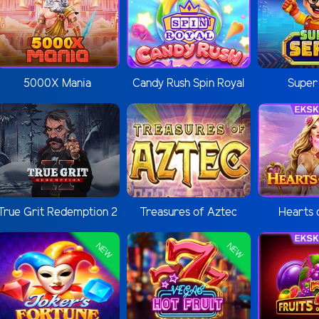
5000X Mania
Candy Rush Spin Royal
Super
True Grit Redemption 2
Treasures of Aztec
Hearts 
NEW
NEW