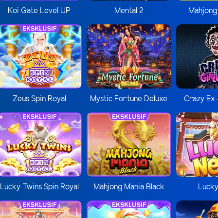
Koi Gate Level UP
Mental 2
Mahjong
Zeus Spin Royal
Mystic Fortune Deluxe
Crazy Ex-
Lucky Twins Spin Royal
Mahjong Mania Black
Luck